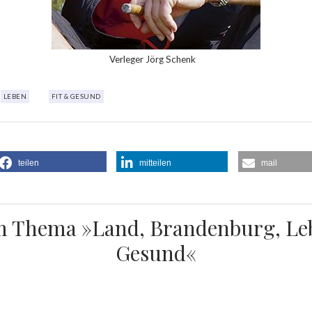
Verleger Jörg Schenk
LEBEN
FIT & GESUND
teilen
mitteilen
mail
 Thema »Land, Brandenburg, Leb
Gesund«