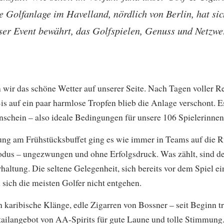
Die Golfanlage im Havelland, nördlich von Berlin, hat sic
ser Event bewährt, das Golfspielen, Genuss und Netzwe
 wir das schöne Wetter auf unserer Seite. Nach Tagen voller Re
Bis auf ein paar harmlose Tropfen blieb die Anlage verschont. 
chein – also ideale Bedingungen für unsere 106 Spielerinnen 
ung am Frühstücksbuffet ging es wie immer in Teams auf die 
us – ungezwungen und ohne Erfolgsdruck. Was zählt, sind de
altung. Die seltene Gelegenheit, sich bereits vor dem Spiel ei
 sich die meisten Golfer nicht entgehen.
 karibische Klänge, edle Zigarren von Bossner – seit Beginn tr
ktailangebot von AA-Spirits für gute Laune und tolle Stimmung