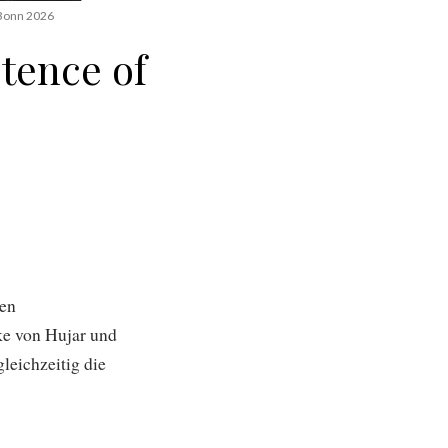
 Bonn 2026
stence of
nen
ke von Hujar und
leichzeitig die