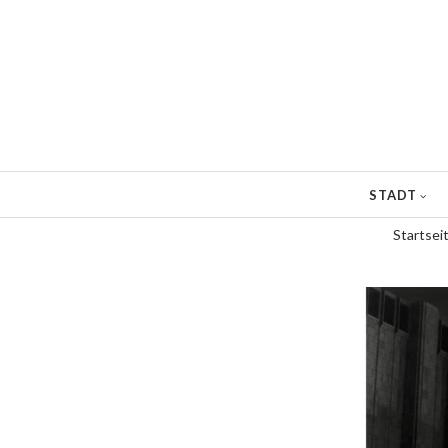
Direkt
zum
Inhalt
STADT
Startsei
Pfadnavigation