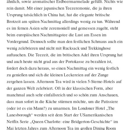
ähnlich, sowie aromatischer Erdbeermarmelade gefüllt. Nichts wie
rein damit. Mit einer japanischen Teezeremonie, die ja ihren
Ursprung tatsächlich in China hat, hat die elegante britische
Brotzeit am späten Nachmittag allerdings wenig zu tun. Während
es im fernen Asien sehr zeremoniell und gemessen zugeht, steht
beim europäischen Nachmittagstee die Lust am Essen im
Vordergrund. Dennoch sollte man den festlichen Schmaus auch ein
wenig zelebrieren und nicht mit Rucksack und Trekkinghose
auftauchen. Die Teezeit, die im britischen Adel ihren Ursprung hat
und auch heute nicht grad aus der Portokasse zu bezahlen ist,
fordert doch dazu heraus, so einen Nachmittag ein wenig festlich
zu genießen und sich die kleinen Leckereien auf der Zunge
zergehen lassen. Afternoon Tea wird in vielen 5-Sterne-Hotels auf
der ganzen Welt zelebriert. Oft in der klassischen Form, aber
manchmal auch sehr einfallsreich und so schön zum Anschauen,
dass man sofort in die Küche stürmen möchte, um die Patissiere
(oder ist es ein Mann?) zu umarmen. Im Londoner Hotel „The
Lanesborough“ werden seit dem Start der USamerikanischen
Netflix Serie „Queen Charlotte: eine Bridgerton-Geschichte“ im
Mai letzten Jahres zum Afternoon Tea im großen Dining Room