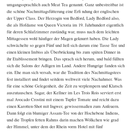
umgangssprachlich auch Meat Tea genannt. Ganz unbestreitbar ist
die schöne Nachmittagsfütterung eine Erfi ndung der englischen
der Upper Class. Der Herzogin von Bedford, Lady Bedford also,
die als Hofdame von Queen Victoria im 19. Jahrhundert eigentlich
für deren Schlafzimmer zuständig war, muss nach dem leichten
Mittagessen wohl häufiger der Magen geknurrt haben. Die Lady
schwächelte so gegen Fünf und ließ sich darum eine Tasse Tee und
einen kleinen Imbiss als Überbrückung bis zum späten Dinner in
ihr Etablissement bringen. Das sprach sich herum, und bald füllten
sich die Salons der Adligen im Land. Andere Hungrige fanden sich
ein. Ehe man sich versah, war die Tradition des Nachmittagstees
fest installiert und findet seitdem weltweit viele Nachahmer. Was
für eine schöne Gelegenheit, die Zeit zu verplempern und Klatsch
auszutauschen. Sagar, der Kellner im Les Trois Rois serviert erst
mal Avocado Crostini mit einem Tupfer Tomate und reicht dazu
einen Karotten-Shot mit Ingwer, gewissermaßen zum Anfeuern.
Dann folgt ein blumiger Assam-Tee von der Hochebene Indiens,
und die Tropfen fetten Rahms darin machen Wölkchen wie grad
der Himmel, unter dem der Rhein vorm Hotel mit fünf