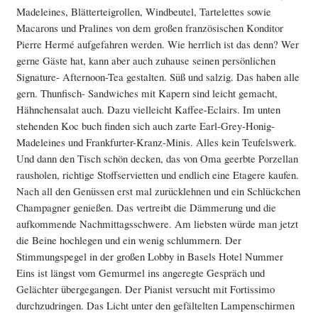
Madeleines, Blätterteigrollen, Windbeutel, Tartelettes sowie
Macarons und Pralines von dem großen französischen Konditor
Pierre Hermé aufgefahren werden. Wie herrlich ist das denn? Wer
gerne Gäste hat, kann aber auch zuhause seinen persönlichen
Signature- Afternoon-Tea gestalten. Süß und salzig. Das haben alle
gern. Thunfisch- Sandwiches mit Kapern sind leicht gemacht,
Hähnchensalat auch. Dazu vielleicht Kaffee-Eclairs. Im unten
stehenden Koc buch finden sich auch zarte Earl-Grey-Honig-
Madeleines und Frankfurter-Kranz-Minis. Alles kein Teufelswerk.
Und dann den Tisch schön decken, das von Oma geerbte Porzellan
rausholen, richtige Stoffservietten und endlich eine Etagere kaufen.
Nach all den Genüssen erst mal zurücklehnen und ein Schlückchen
Champagner genießen. Das vertreibt die Dämmerung und die
aufkommende Nachmittagsschwere. Am liebsten würde man jetzt
die Beine hochlegen und ein wenig schlummern. Der
Stimmungspegel in der großen Lobby in Basels Hotel Nummer
Eins ist längst vom Gemurmel ins angeregte Gespräch und
Gelächter übergegangen. Der Pianist versucht mit Fortissimo
durchzudringen. Das Licht unter den gefältelten Lampenschirmen