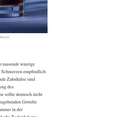
te e.V.
ch tausende winzige
en Schmerzen empfindlich
ende Zahnhälse sind
dung des
e sollte dennoch nicht
hnumgebenden Gewebe
 immer in der
falsche Technik beim