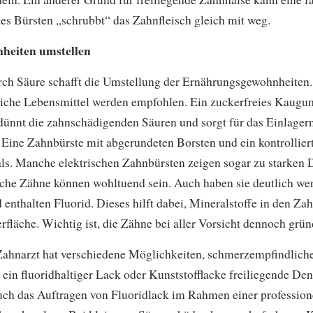
tes Bürsten „schrubbt“ das Zahnfleisch gleich mit weg.
heiten umstellen
rch Säure schafft die Umstellung der Ernährungsgewohnheiten. 
eiche Lebensmittel werden empfohlen. Ein zuckerfreies Kaugu
rdünnt die zahnschädigenden Säuren und sorgt für das Einlage
 Eine Zahnbürste mit abgerundeten Borsten und ein kontrollier
s. Manche elektrischen Zahnbürsten zeigen sogar zu starken D
che Zähne können wohltuend sein. Auch haben sie deutlich wen
enthalten Fluorid. Dieses hilft dabei, Mineralstoffe in den Z
rfläche. Wichtig ist, die Zähne bei aller Vorsicht dennoch grün
Zahnarzt hat verschiedene Möglichkeiten, schmerzempfindlich
ein fluoridhaltiger Lack oder Kunststofflacke freiliegende De
uch das Auftragen von Fluoridlack im Rahmen einer professio