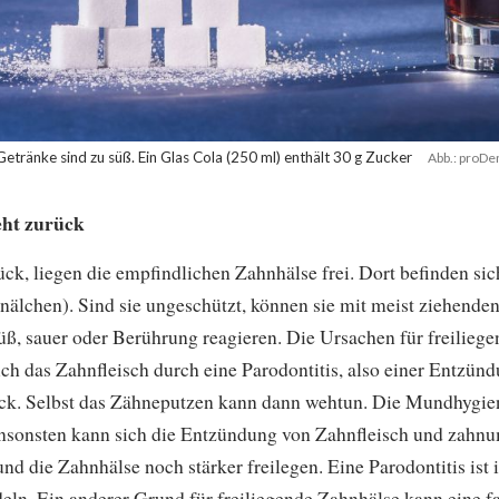
Getränke sind zu süß. Ein Glas Cola (250 ml) enthält 30 g Zucker
Abb.: proDen
eht zurück
ck, liegen die empfindlichen Zahnhälse frei. Dort befinden si
älchen). Sind sie ungeschützt, können sie mit meist ziehend
 süß, sauer oder Berührung reagieren. Die Ursachen für freilieg
 sich das Zahnfleisch durch eine Parodontitis, also einer Entzün
ck. Selbst das Zähneputzen kann dann wehtun. Die Mundhygien
Ansonsten kann sich die Entzündung von Zahnfleisch und za
nd die Zahnhälse noch stärker freilegen. Eine Parodontitis ist
eln. Ein anderer Grund für freiliegende Zahnhälse kann eine 