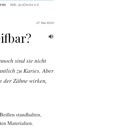
eren
Abb.: proDente e.V.
27. Mai 2024
ifbar?
noch sind sie nicht
ntlich zu Karies. Aber
e der Zähne wirken,
Beißen standhalten,
ten Materialien.