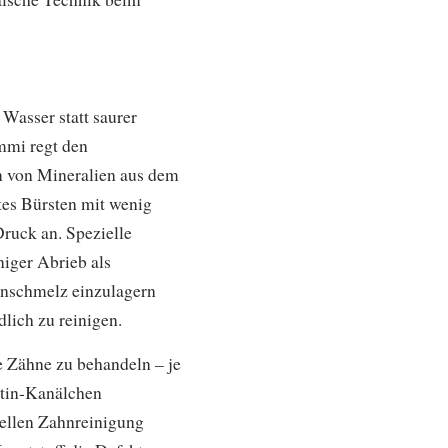
Wasser statt saurer
mmi regt den
rn von Mineralien aus dem
tes Bürsten mit wenig
ruck an. Spezielle
iger Abrieb als
ahnschmelz einzulagern
dlich zu reinigen.
e Zähne zu behandeln – je
ntin-Kanälchen
nellen Zahnreinigung