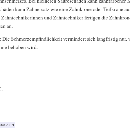
hnschmelzes. Bei kleineren Säureschäden kann zahnfarbener K
Schäden kann Zahnersatz wie eine Zahnkrone oder Teilkrone a
Zahntechnikerinnen und Zahntechniker fertigen die Zahnkrone 
ten an.
: Die Schmerzempfindlichkeit vermindert sich langfristig nur, 
ähne behoben wird.
.,
MAGAZIN