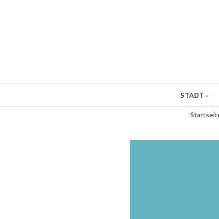
Direkt
zum
Inhalt
STADT
Startseit
Pfadnavigation