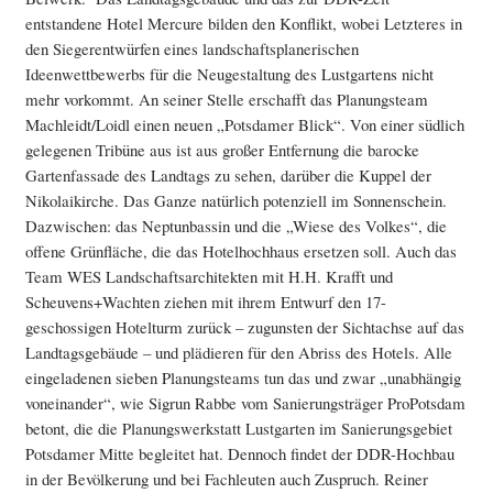
entstandene Hotel Mercure bilden den Konflikt, wobei Letzteres in
den Siegerentwürfen eines landschaftsplanerischen
Ideenwettbewerbs für die Neugestaltung des Lustgartens nicht
mehr vorkommt. An seiner Stelle erschafft das Planungsteam
Machleidt/Loidl einen neuen „Potsdamer Blick“. Von einer südlich
gelegenen Tribüne aus ist aus großer Entfernung die barocke
Gartenfassade des Landtags zu sehen, darüber die Kuppel der
Nikolaikirche. Das Ganze natürlich potenziell im Sonnenschein.
Dazwischen: das Neptunbassin und die „Wiese des Volkes“, die
offene Grünfläche, die das Hotelhochhaus ersetzen soll. Auch das
Team WES Landschaftsarchitekten mit H.H. Krafft und
Scheuvens+Wachten ziehen mit ihrem Entwurf den 17-
geschossigen Hotelturm zurück – zugunsten der Sichtachse auf das
Landtagsgebäude – und plädieren für den Abriss des Hotels. Alle
eingeladenen sieben Planungsteams tun das und zwar „unabhängig
voneinander“, wie Sigrun Rabbe vom Sanierungsträger ProPotsdam
betont, die die Planungswerkstatt Lustgarten im Sanierungsgebiet
Potsdamer Mitte begleitet hat. Dennoch findet der DDR-Hochbau
in der Bevölkerung und bei Fachleuten auch Zuspruch. Reiner