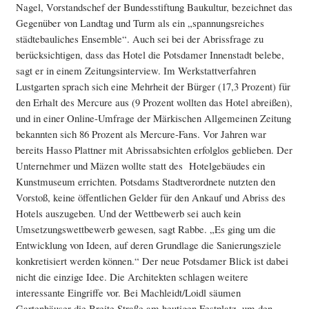
Nagel, Vorstandschef der Bundesstiftung Baukultur, bezeichnet das
Gegenüber von Landtag und Turm als ein „spannungsreiches
städtebauliches Ensemble“. Auch sei bei der Abrissfrage zu
berücksichtigen, dass das Hotel die Potsdamer Innenstadt belebe,
sagt er in einem Zeitungsinterview. Im Werkstattverfahren
Lustgarten sprach sich eine Mehrheit der Bürger (17,3 Prozent) für
den Erhalt des Mercure aus (9 Prozent wollten das Hotel abreißen),
und in einer Online-Umfrage der Märkischen Allgemeinen Zeitung
bekannten sich 86 Prozent als Mercure-Fans. Vor Jahren war
bereits Hasso Plattner mit Abrissabsichten erfolglos geblieben. Der
Unternehmer und Mäzen wollte statt des Hotelgebäudes ein
Kunstmuseum errichten. Potsdams Stadtverordnete nutzten den
Vorstoß, keine öffentlichen Gelder für den Ankauf und Abriss des
Hotels auszugeben. Und der Wettbewerb sei auch kein
Umsetzungswettbewerb gewesen, sagt Rabbe. „Es ging um die
Entwicklung von Ideen, auf deren Grundlage die Sanierungsziele
konkretisiert werden können.“ Der neue Potsdamer Blick ist dabei
nicht die einzige Idee. Die Architekten schlagen weitere
interessante Eingriffe vor. Bei Machleidt/Loidl säumen
Gartenhäuser die Breite Straße am heutigen Festplatz, um den