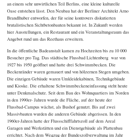
an einem sehr unwirtlichen Teil Berlins, eine kleine kulturelle
Oase entstehen lässt. Den Neubau hat der Berliner Architekt Arno
Brandlhuber entworfen, der für seine kontrovers diskutierten
brutalistischen Sichtbetonbauten bekannt ist. In Zukunft werden
hier Ausstellungen, ein Restaurant und ein Veranstaltungsraum das
Angebot rund um das Reethaus erweitern.
In die öffentliche Badeanstalt kamen zu Hochzeiten bis zu 10 000
Besucher pro Tag. Das städtische Flussbad Lichtenberg war von
1927 bis 1950 geöffnet und hatte drei Schwimmbecken. Die
Beckenränder waren gemauert und von hölzernen Stegen umgeben.
Die einzigen Gebäude waren Umkleidekabinen, Technikgebäude
und Kioske. Die erhaltene Schwimmbeckeneinfassung steht heute
unter Denkmalschutz. Seit dem Bau des Wohnquartiers im Norden
in den 1990er- Jahren wurde die Fläche, auf der heute der
Flussbad-Campus wächst, als Bushof genutzt. Bis auf zwei
Massivbauten wurden die anderen Gebäude abgerissen. In den
1960er-Jahren hatte der Flussschifffahrtszoll auf dem Areal
Garagen und Werkstätten und ein Dienstgebäude als Plattenbau
errichtet. Nach dem Wegzug der Bundeszollverwaltung im Jahr