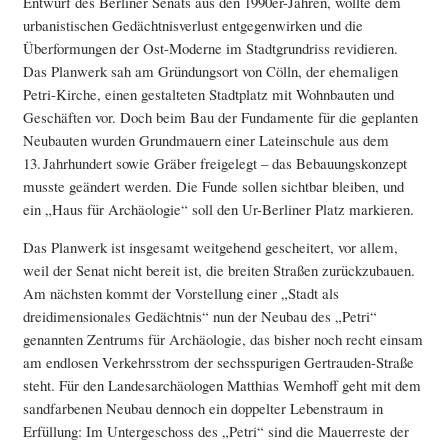
Entwurf des Berliner Senats aus den 1990er-Jahren, wollte dem
urbanistischen Gedächtnisverlust entgegenwirken und die
Überformungen der Ost-Moderne im Stadtgrundriss revidieren.
Das Planwerk sah am Gründungsort von Cölln, der ehemaligen
Petri-Kirche, einen gestalteten Stadtplatz mit Wohnbauten und
Geschäften vor. Doch beim Bau der Fundamente für die geplanten
Neubauten wurden Grundmauern einer Lateinschule aus dem
13. Jahrhundert sowie Gräber freigelegt – das Bebauungskonzept
musste geändert werden. Die Funde sollen sichtbar bleiben, und
ein „Haus für Archäologie“ soll den Ur-Berliner Platz markieren.
Das Planwerk ist insgesamt weitgehend gescheitert, vor allem,
weil der Senat nicht bereit ist, die breiten Straßen zurückzubauen.
Am nächsten kommt der Vorstellung einer „Stadt als
dreidimensionales Gedächtnis“ nun der Neubau des „Petri“
genannten Zentrums für Archäologie, das bisher noch recht einsam
am endlosen Verkehrsstrom der sechsspurigen Gertrauden-Straße
steht. Für den Landesarchäologen Matthias Wemhoff geht mit dem
sandfarbenen Neubau dennoch ein doppelter Lebenstraum in
Erfüllung: Im Untergeschoss des „Petri“ sind die Mauerreste der