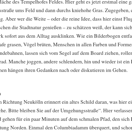
läche des Tempelhofes Feldes. Hier geht es jetzt erstmal eine 
straße ums Feld und dann durchs kniehohe Gras. Zugegeben, di
hig. Aber wer die Weite – oder die reine Idee, dass hier einst 
chen die Stadtnatur genießen – zu schätzen weiß, der kann sich
rk sofort aus dem Alltag ausklinken. Wie ein Bilderbogen entf
afe grasen, Vögel brüten, Menschen in allen Farben und Formen
ndebahnen, lassen sich vom Segel auf dem Board ziehen, roller
rrad. Manche joggen, andere schlendern, hin und wieder ist ein
en hängen ihren Gedanken nach oder diskutieren im Gehen.
̈n
Richtung Neukölln erinnert ein altes Schild daran, was hier ei
he. Bitte bleiben Sie auf der Umgehungsstraße“. Hier verlasse
 gehen für ein paar Minuten auf dem schmalen Pfad, den sich 
htung Norden. Einmal den Columbiadamm überquert, und schon