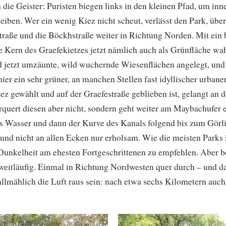
die Geister: Puristen biegen links in den kleinen Pfad, um inn
leiben. Wer ein wenig Kiez nicht scheut, verlässt den Park, übe
straße und die Böckhstraße weiter in Richtung Norden. Mit ein 
e Kern des Graefekietzes jetzt nämlich auch als Grünfläche wa
d jetzt umzäunte, wild wuchernde Wiesenflächen angelegt, un
er ein sehr grüner, an manchen Stellen fast idyllischer urban
z gewählt und auf der Graefestraße geblieben ist, gelangt an d
quert diesen aber nicht, sondern geht weiter am Maybachufer e
ers Wasser und dann der Kurve des Kanals folgend bis zum Görli
n und nicht an allen Ecken nur erholsam. Wie die meisten Parks i
Dunkelheit am ehesten Fortgeschrittenen zu empfehlen. Aber be
weitläufig. Einmal in Richtung Nordwesten quer durch – und da
llmählich die Luft raus sein: nach etwa sechs Kilometern auch 