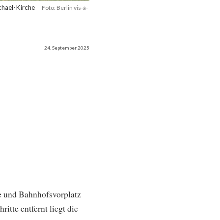
chael-Kirche
Foto: Berlin vis-à-
24. September 2025
 und Bahnhofsvorplatz
tte entfernt liegt die