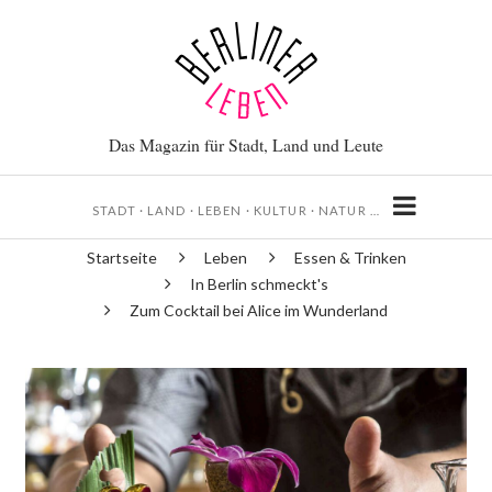
Direkt
zum
Inhalt
Das Magazin für Stadt, Land und Leute
STADT · LAND · LEBEN · KULTUR · NATUR …
Startseite
Leben
Essen & Trinken
Pfadnavigation
In Berlin schmeckt's
Zum Cocktail bei Alice im Wunderland