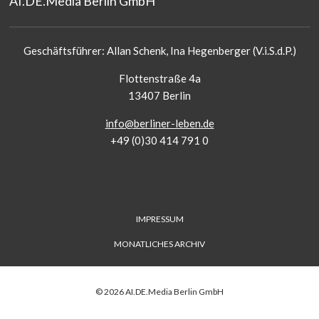
AI.DE.Media Berlin GmbH
Geschäftsführer: Allan Schenk, Ina Hegenberger (V.i.S.d.P.)
Flottenstraße 4a
13407 Berlin
info@berliner-leben.de
+49 (0)30 414 791 0
FUSS-
IMPRESSUM
MENÜ
MONATLICHES ARCHIV
©
2026
AI.DE.Media Berlin GmbH