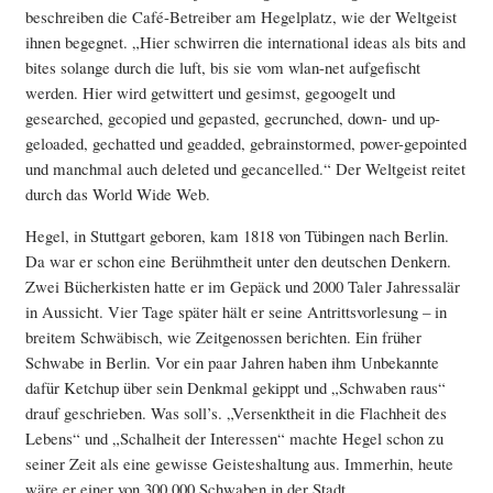
beschreiben die Café-Betreiber am Hegelplatz, wie der Weltgeist
ihnen begegnet. „Hier schwirren die international ideas als bits and
bites solange durch die luft, bis sie vom wlan-net aufgefischt
werden. Hier wird getwittert und gesimst, gegoogelt und
gesearched, gecopied und gepasted, gecrunched, down- und up-
geloaded, gechatted und geadded, gebrainstormed, power-gepointed
und manchmal auch deleted und gecancelled.“ Der Weltgeist reitet
durch das World Wide Web.
Hegel, in Stuttgart geboren, kam 1818 von Tübingen nach Berlin.
Da war er schon eine Berühmtheit unter den deutschen Denkern.
Zwei Bücherkisten hatte er im Gepäck und 2000 Taler Jahressalär
in Aussicht. Vier Tage später hält er seine Antrittsvorlesung – in
breitem Schwäbisch, wie Zeitgenossen berichten. Ein früher
Schwabe in Berlin. Vor ein paar Jahren haben ihm Unbekannte
dafür Ketchup über sein Denkmal gekippt und „Schwaben raus“
drauf geschrieben. Was soll’s. „Versenktheit in die Flachheit des
Lebens“ und „Schalheit der Interessen“ machte Hegel schon zu
seiner Zeit als eine gewisse Geisteshaltung aus. Immerhin, heute
wäre er einer von 300 000 Schwaben in der Stadt.