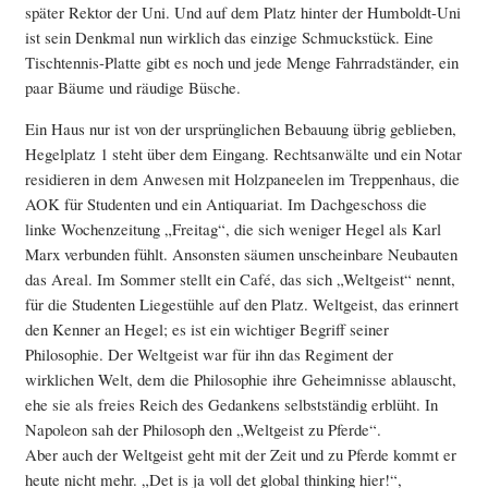
später Rektor der Uni. Und auf dem Platz hinter der Humboldt-Uni
ist sein Denkmal nun wirklich das einzige Schmuckstück. Eine
Tischtennis-Platte gibt es noch und jede Menge Fahrradständer, ein
paar Bäume und räudige Büsche.
Ein Haus nur ist von der ursprünglichen Bebauung übrig geblieben,
Hegelplatz 1 steht über dem Eingang. Rechtsanwälte und ein Notar
residieren in dem Anwesen mit Holzpaneelen im Treppenhaus, die
AOK für Studenten und ein Antiquariat. Im Dachgeschoss die
linke Wochenzeitung „Freitag“, die sich weniger Hegel als Karl
Marx verbunden fühlt. Ansonsten säumen unscheinbare Neubauten
das Areal. Im Sommer stellt ein Café, das sich „Weltgeist“ nennt,
für die Studenten Liegestühle auf den Platz. Weltgeist, das erinnert
den Kenner an Hegel; es ist ein wichtiger Begriff seiner
Philosophie. Der Weltgeist war für ihn das Regiment der
wirklichen Welt, dem die Philosophie ihre Geheimnisse ablauscht,
ehe sie als freies Reich des Gedankens selbstständig erblüht. In
Napoleon sah der Philosoph den „Weltgeist zu Pferde“.
Aber auch der Weltgeist geht mit der Zeit und zu Pferde kommt er
heute nicht mehr. „Det is ja voll det global thinking hier!“,