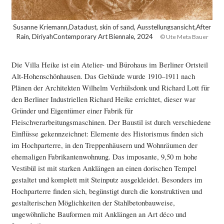
Susanne Kriemann,Datadust, skin of sand, Ausstellungsansicht,After
Rain, DiriyahContemporary Art Biennale, 2024
© Ute Meta Bauer
Die Villa Heike ist ein Atelier- und Bürohaus im Berliner Ortsteil
Alt-Hohenschönhausen. Das Gebäude wurde 1910–1911 nach
Plänen der Architekten Wilhelm Verhülsdonk und Richard Lott für
den Berliner Industriellen Richard Heike errichtet, dieser war
Gründer und Eigentümer einer Fabrik für
Fleischverarbeitungsmaschinen. Der Baustil ist durch verschiedene
Einflüsse gekennzeichnet: Elemente des Historismus finden sich
im Hochparterre, in den Treppenhäusern und Wohnräumen der
ehemaligen Fabrikantenwohnung. Das imposante, 9,50 m hohe
Vestibül ist mit starken Anklängen an einen dorischen Tempel
gestaltet und komplett mit Steinputz ausgekleidet. Besonders im
Hochparterre finden sich, begünstigt durch die konstruktiven und
gestalterischen Möglichkeiten der Stahlbetonbauweise,
ungewöhnliche Bauformen mit Anklängen an Art déco und