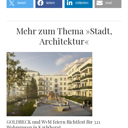
tweet
teilen
mitteilen
mail
Mehr zum Thema »Stadt,
Architektur«
GOLDBECK und WvM feiern Richtfest für 321
Wohnungen in Karlshorst