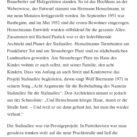
Bauarbeiter auf Holzgerüsten standen. So ist das Hochhaus an der
Weberwiese, der Entwurf stammt von Hermann Henselmann, in
nur neun Monaten fertiggestellt worden. Im September 1951 war
Baubeginn, und im Mai 1952 sind die ersten Bewohner eingezogen.
Henselmanns Entwürfe wurden stilbildend für die gesamte Allee.
Zusammen mit Richard Paulick war er der federführende
Architekt und Planer der Stalinallee. Henselmanns Turmbauten am
Frankfurter Tor und am Strausberger Platz sind zu städtebaulichen
Landmarken geworden. Am Strausberger Platz im Haus des
Kindes wohnte er auch selbst, mit seiner Familie, den acht
Kindern. Dass von Anfang an auch Streit und Kontroverse das
Projekt Stalinallee begleiteten, davon singt Wolf Biermann 1971 in
seinem Song „Acht Argumente für die Beibehaltung des Namens
Stalinallee für die Stalinallee“. Den Architekten nimmt er jedoch
aus der Schusslinie: „Und Henselmann kriegte Haue, damit er die
Straße baut. – Und weil er sie dann gebaut hat, hat man ihn wieder
verhaut.“
Die Stalinallee war ein Prestigeprojekt. In Parteikreisen war man
geradezu trunken stolz auf die neue Prachtstraße und ließ die