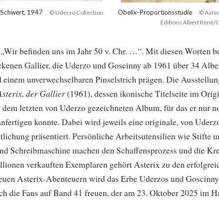
 Schwert, 1947
Obelix-Proportionsstudie
© Uderzo Collection
© Aster
Éditions Albert René
m
„Wir befinden uns im Jahr 50 v. Chr. …“. Mit diesen Worten b
ckenen Gallier, die Uderzo und Goscinny ab 1961 über 34 Alb
einem unverwechselbaren Pinselstrich prägen. Die Ausstellun
Asterix, der Gallier
(1961), dessen ikonische Titelseite im Origi
, dem letzten von Uderzo gezeichneten Album, für das er nur n
nfertigen konnte. Dabei wird jeweils eine originale, von Uderz
lichung präsentiert. Persönliche Arbeitsutensilien wie Stifte 
und Schreibmaschine machen den Schaffensprozess und die Kre
illionen verkauften Exemplaren gehört Asterix zu den erfolgre
neuen Asterix-Abenteuern wird das Erbe Uderzos und Goscinny
ich die Fans auf Band 41 freuen, der am 23. Oktober 2025 im H