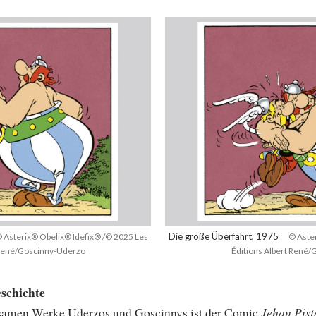
Die große Überfahrt, 1975
 Asterix® Obelix® Idefix® /© 2025 Les
© Aste
 René/Goscinny-Uderzo
Éditions Albert René
eschichte
Jehan Pist
nsamen Werke Uderzos und Goscinnys ist der Comic