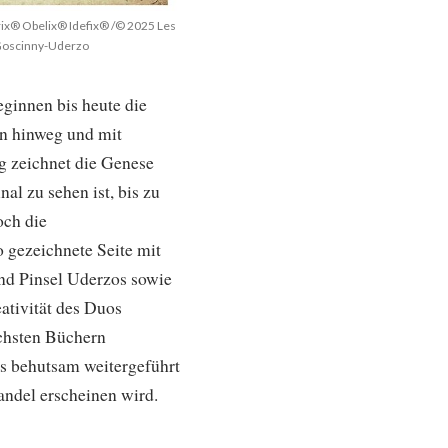
ix® Obelix® Idefix® /© 2025 Les
/Goscinny-Uderzo
eginnen bis heute die
en hinweg und mit
g zeichnet die Genese
nal zu sehen ist, bis zu
och die
o gezeichnete Seite mit
und Pinsel Uderzos sowie
ativität des Duos
ichsten Büchern
s behutsam weitergeführt
andel erscheinen wird.