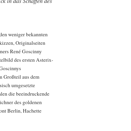
k in das Schaffen des
den weniger bekannten
izzen, Originalseiten
tners René Goscinny
telbild des ersten Asterix-
 Goscinnys
um Großteil aus dem
ösisch umgesetzte
len die beeindruckende
eichner des goldenen
nt Berlin, Hachette