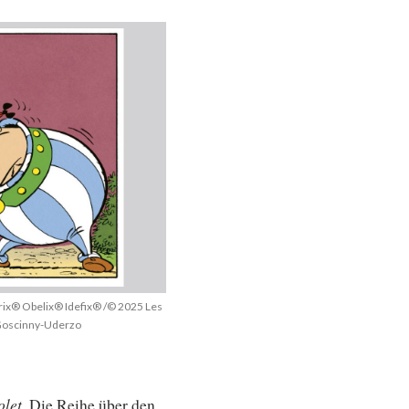
rix® Obelix® Idefix® /© 2025 Les
/Goscinny-Uderzo
olet
. Die Reihe über den