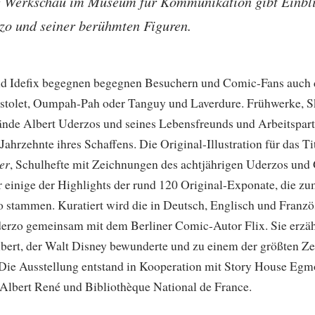
e Werkschau im Museum für Kommunikation gibt Einblic
rzo und seiner berühmten Figuren.
nd Idefix begegnen begegnen Besuchern und Comic-Fans auch 
stolet, Oumpah-Pah oder Tanguy und Laverdure. Frühwerke, Sk
ände Albert Uderzos und seines Lebensfreunds und Arbeitspar
Jahrzehnte ihres Schaffens. Die Original-Illustration für das Ti
er
, Schulhefte mit Zeichnungen des achtjährigen Uderzos und
 einige der Highlights der rund 120 Original-Exponate, die z
o stammen. Kuratiert wird die in Deutsch, Englisch und Franz
erzo gemeinsam mit dem Berliner Comic-Autor Flix. Sie erzäh
bert, der Walt Disney bewunderte und zu einem der größten Z
Die Ausstellung entstand in Kooperation mit Story House Egmo
s Albert René und Bibliothèque National de France.