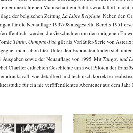
it einer unerfahrenen Mannschaft ein Schiffswrack flott macht,
La Libre Belgique
ilage der belgischen Zeitung
. Neben den Or
ngen für die Neuauflage 1997/98 ausgestellt. Bereits 1951 ers
 Veröffentlicht werden die Geschichten um den indigenen Ein
Tintin
Oumpah-Pah
 Comic
.
gilt als Vorläufer-Serie von Asteri
begegnet man schon hier. Unter den Exponaten finden sich unter
Tanguy und L
l-Ausgaben sowie der Neuauflage von 1995. Mit
hel Charlier erdachten Geschichte um zwei Piloten der französ
eindrucksvoll, wie detailliert und technisch korrekt er realisti
kterstudie für ein nie veröffentlichtes Abenteuer aus dem Jahr