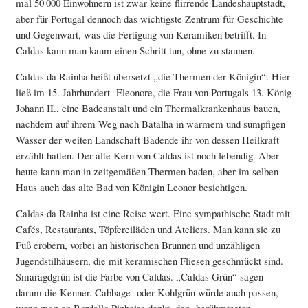
mal 50 000 Einwohnern ist zwar keine flirrende Landeshauptstadt,
aber für Portugal dennoch das wichtigste Zentrum für Geschichte
und Gegenwart, was die Fertigung von Keramiken betrifft. In
Caldas kann man kaum einen Schritt tun, ohne zu staunen.
Caldas da Rainha heißt übersetzt „die Thermen der Königin“. Hier
ließ im 15. Jahrhundert Eleonore, die Frau von Portugals 13. König
Johann II., eine Badeanstalt und ein Thermalkrankenhaus bauen,
nachdem auf ihrem Weg nach Batalha in warmem und sumpfigen
Wasser der weiten Landschaft Badende ihr von dessen Heilkraft
erzählt hatten. Der alte Kern von Caldas ist noch lebendig. Aber
heute kann man in zeitgemäßen Thermen baden, aber im selben
Haus auch das alte Bad von Königin Leonor besichtigen.
Caldas da Rainha ist eine Reise wert. Eine sympathische Stadt mit
Cafés, Restaurants, Töpfereiläden und Ateliers. Man kann sie zu
Fuß erobern, vorbei an historischen Brunnen und unzähligen
Jugendstilhäusern, die mit keramischen Fliesen geschmückt sind.
Smaragdgrün ist die Farbe von Caldas. „Caldas Grün“ sagen
darum die Kenner. Cabbage- oder Kohlgrün würde auch passen,