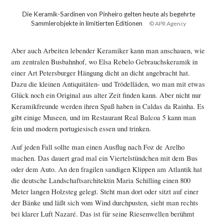
Die Keramik-Sardinen von Pinheiro gelten heute als begehrte
Sammlerobjekte in limitierten Editionen
© APR Agency
Aber auch Arbeiten lebender Keramiker kann man anschauen, wie
am zentralen Busbahnhof, wo Elsa Rebelo Gebrauchskeramik in
einer Art Petersburger Hängung dicht an dicht angebracht hat.
Dazu die kleinen Antiquitäten- und Trödelläden, wo man mit etwas
Glück noch ein Original aus alter Zeit finden kann. Aber nicht nur
Keramikfreunde werden ihren Spaß haben in Caldas da Rainha. Es
gibt einige Museen, und im Restaurant Real Balcoa 5 kann man
fein und modern portugiesisch essen und trinken.
Auf jeden Fall sollte man einen Ausflug nach Foz de Arelho
machen. Das dauert grad mal ein Viertelstündchen mit dem Bus
oder dem Auto. An den fragilen sandigen Klippen am Atlantik hat
die deutsche Landschaftsarchitektin Maria Schilling einen 800
Meter langen Holzsteg gelegt. Steht man dort oder sitzt auf einer
der Bänke und läßt sich vom Wind durchpusten, sieht man rechts
bei klarer Luft Nazaré. Das ist für seine Riesenwellen berühmt