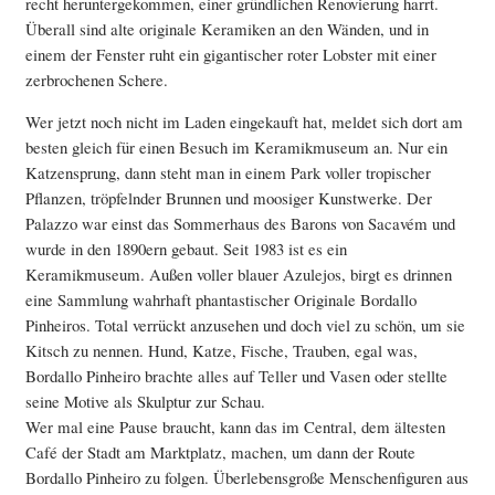
recht heruntergekommen, einer gründlichen Renovierung harrt.
Überall sind alte originale Keramiken an den Wänden, und in
einem der Fenster ruht ein gigantischer roter Lobster mit einer
zerbrochenen Schere.
Wer jetzt noch nicht im Laden eingekauft hat, meldet sich dort am
besten gleich für einen Besuch im Keramikmuseum an. Nur ein
Katzensprung, dann steht man in einem Park voller tropischer
Pflanzen, tröpfelnder Brunnen und moosiger Kunstwerke. Der
Palazzo war einst das Sommerhaus des Barons von Sacavém und
wurde in den 1890ern gebaut. Seit 1983 ist es ein
Keramikmuseum. Außen voller blauer Azulejos, birgt es drinnen
eine Sammlung wahrhaft phantastischer Originale Bordallo
Pinheiros. Total verrückt anzusehen und doch viel zu schön, um sie
Kitsch zu nennen. Hund, Katze, Fische, Trauben, egal was,
Bordallo Pinheiro brachte alles auf Teller und Vasen oder stellte
seine Motive als Skulptur zur Schau.
Wer mal eine Pause braucht, kann das im Central, dem ältesten
Café der Stadt am Marktplatz, machen, um dann der Route
Bordallo Pinheiro zu folgen. Überlebensgroße Menschenfiguren aus