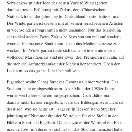
Schwenkow mit der Idee des neuen Varieté Wintergarten
durchstarteten. Erfahrung mit Zirkus, dem Chinesischen
Nationalzirkus, der jahrelang in Deutschland tourte, hatte er auch.
Der Wintergarten ist diesem mit all seinen verschiedenen Artisten
in wechselnden Programmen nicht unähnlich. Nur das Marketing
sei radikal anders. Beim Zirkus heißt es von von null auf hundert,
wenn er in eine neue Stadt kommt, um das Medieninteresse zu
wecken. Im Wintergarten fühle sich das an wie ein nie enden
wollender Marathon. Es sind nur zwei, drei Premieren im Jahr, auf
die sich die Aufmerksamkeit der Medien konzentriert. Doch der
Laden muss das ganze Jahr über voll sein.
Eigentlich wollte Georg Strecker Gymnasiallehrer werden. Das
Studium hatte er abgeschlossen. Aber Mitte der 1980er-Jahre
wurde von Lehrerschwemme gesprochen. Doch „hätte man
damals mehr Lehrer eingestellt, wäre die Bildungsmisere nicht so
drastisch, wie sie heute ist“, sagt er. In Hessen stand Strecker
jahrelang auf Nummer drei der Warteliste für eine Stelle in den
Fächern Sport und Englisch. Dann setzte er der Warterei ein Ende,
machte Jobs, mit denen er sich schon das Studium finanziert hatte: