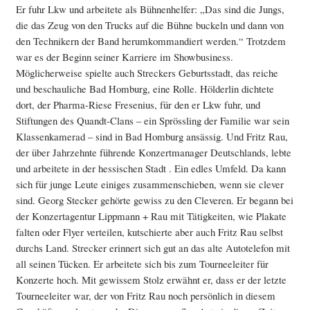
Er fuhr Lkw und arbeitete als Bühnenhelfer: „Das sind die Jungs,
die das Zeug von den Trucks auf die Bühne buckeln und dann von
den Technikern der Band herumkommandiert werden.“ Trotzdem
war es der Beginn seiner Karriere im Showbusiness.
Möglicherweise spielte auch Streckers Geburtsstadt, das reiche
und beschauliche Bad Homburg, eine Rolle. Hölderlin dichtete
dort, der Pharma-Riese Fresenius, für den er Lkw fuhr, und
Stiftungen des Quandt-Clans – ein Sprössling der Familie war sein
Klassenkamerad – sind in Bad Homburg ansässig. Und Fritz Rau,
der über Jahrzehnte führende Konzertmanager Deutschlands, lebte
und arbeitete in der hessischen Stadt . Ein edles Umfeld. Da kann
sich für junge Leute einiges zusammenschieben, wenn sie clever
sind. Georg Stecker gehörte gewiss zu den Cleveren. Er begann bei
der Konzertagentur Lippmann + Rau mit Tätigkeiten, wie Plakate
falten oder Flyer verteilen, kutschierte aber auch Fritz Rau selbst
durchs Land. Strecker erinnert sich gut an das alte Autotelefon mit
all seinen Tücken. Er arbeitete sich bis zum Tourneeleiter für
Konzerte hoch. Mit gewissem Stolz erwähnt er, dass er der letzte
Tourneeleiter war, der von Fritz Rau noch persönlich in diesem