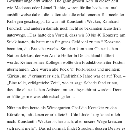
Geschäft angelernt wurde. Die ganz großen Acts in dieser Zeit,
wie Madonna oder Lionel Richie, waren für ihn höchstens mal
aushilfsweise dabei, die hatten sich die erfahreneren Tourneeleiter-
Kollegen geschnappt. Er war mit Konstantin Wecker, Rainhard
Fendrich und anderen damals noch nicht so bekannten Künstlern
unterwegs. „Das hatte den Vorteil, dass wir 30 bis 40 Konzerte am
Stück hatten, da hatte man für gutes Geld viel zu tun.“ Konzerte
boomten, die Branche wuchs. Strecker kam zum Chinesischen
Nationalzirkus, der von André Heller in Deutschland initiiert
wurde. Keiner seiner Kollegen wollte den Produktionsleiter-Posten
übernehmen. „Sie waren alle Rock ’n’ Roll-Freaks und meinten:
‘Zirkus, ne‘,“ erinnert er sich. Fünfeinhalb Jahre war er auf Tour. –
„Eine tolle, erfolgreiche Zeit“, wie er sagt. Schade fand er nur,
dass die chinesischen Artisten immer abgeschirmt wurden. Denn
er hätte gern etwas chinesisch gelernt.
Nützten ihm heute als Wintergarten-Chef die Kontakte zu den
Künstlern, mit denen er arbeitete? „Udo Lindenberg kennt mich
noch. Konstantin Wecker sicher auch, aber unsere Wege kreuzen
sich nicht mehr”. Das ist normal, findet Strecker, dessen Devise es