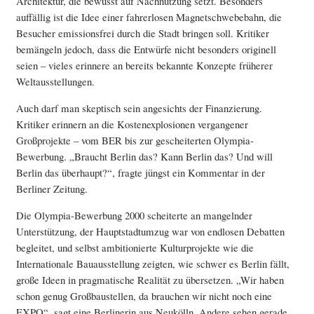
Architektur, die bewusst auf Nachnutzung setzt. Besonders
auffällig ist die Idee einer fahrerlosen Magnetschwebebahn, die
Besucher emissionsfrei durch die Stadt bringen soll. Kritiker
bemängeln jedoch, dass die Entwürfe nicht besonders originell
seien – vieles erinnere an bereits bekannte Konzepte früherer
Weltausstellungen.
Auch darf man skeptisch sein angesichts der Finanzierung.
Kritiker erinnern an die Kostenexplosionen vergangener
Großprojekte – vom BER bis zur gescheiterten Olympia-
Bewerbung. „Braucht Berlin das? Kann Berlin das? Und will
Berlin das überhaupt?“, fragte jüngst ein Kommentar in der
Berliner Zeitung.
Die Olympia-Bewerbung 2000 scheiterte an mangelnder
Unterstützung, der Hauptstadtumzug war von endlosen Debatten
begleitet, und selbst ambitionierte Kulturprojekte wie die
Internationale Bauausstellung zeigten, wie schwer es Berlin fällt,
große Ideen in pragmatische Realität zu übersetzen. „Wir haben
schon genug Großbaustellen, da brauchen wir nicht noch eine
EXPO“, sagt eine Berlinerin aus Neukölln. Andere sehen gerade