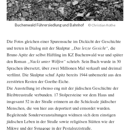
Buchenwald Führersiedlung und Bahnhof
© Christian Rothe
Die Fotos gleichen einer Spurensuche im Dickicht der Geschichte
und treten in Dialog mit der Skulptur
„Das letzte Gesicht“
, die
Bruno Apitz der selbst Häftling im KZ Buchenwald war und später
den Roman
„Nackt unter Wölfen“
schrieb. Sein Buch wurde in 30
Sprachen übersetzt, über zwei Millionen Mal verkauft und dreimal
verfilmt. Die Skulptur schuf Apitz bereits 1944 unbemerkt aus den
zerstörten Resten der Goethe-Eiche.
Die Ausstellung ist ebenso eng mit der jüdischen Geschichte der
Bleibtreustraße verbunden. 17 Stolpersteine vor dem Haus und
insgesamt 52 in der Straße erinnern an die Schicksale jüdischer
Menschen, die von hier aus deportiert und ermordet wurden.
Begleitende Sonderveranstaltungen widmen sich dem einstigen
jüdischen Leben in der Straße sowie religiösen Stätten wie der
Mikwe und der Synagoge in der Pestalozzistraße.