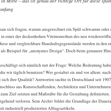
e in Mitte – das ist genau der richtige Ort für diese s
anfang
an sich fragen, warum ausgerechnet ein Spül-schwamm oder e
z in einer der deckenhohen Vitrinenreihen des neu wiedereröf
ese und vergleichbare Haushaltsgegenstände werden in den er
– als Beispiel für „anonymes Design“. Doch beim genauere Hins
chäftigt sich nämlich mit der Frage: Welche Bedeutung haben
die wir täglich benutzen? Wer gestaltet sie und vor allem: nac
 sich ihre Qualität? Antworten suchte in Deutschland seit 19
schluss aus Kunstschaffenden, Architekten und Unternehmen, 
zum Ziel setzten und Maßstäbe für die Gestaltung definierten. Er
tgehend verloren. Sein Archiv bildet die Grundlage der Dauera
t industriell produzierten Alltagsartikeln.