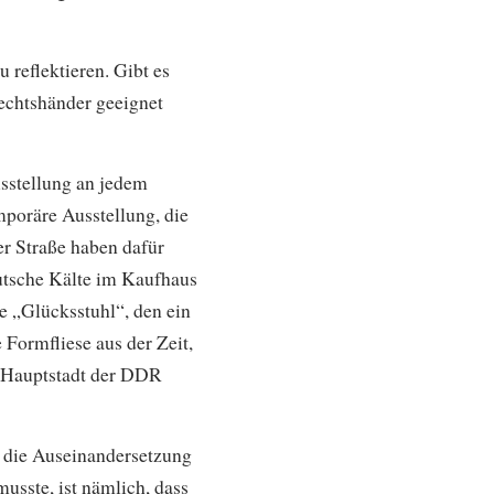
reflektieren. Gibt es
Rechtshänder geeignet
usstellung an jedem
mporäre Ausstellung, die
r Straße haben dafür
eutsche Kälte im Kaufhaus
e „Glücksstuhl“, den ein
 Formfliese aus der Zeit,
r Hauptstadt der DDR
t die Auseinandersetzung
sste, ist nämlich, dass