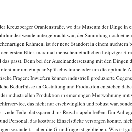
 der Kreuzberger Oranienstraße, wo das Museum der Dinge in 
Jahrhundertwende untergebracht war, der Sammlung noch einen
chenartigen Rahmen, ist der neue Standort in einem nüchtern b
f den ersten Blick maximal menschenfeindlichen Leipziger Stra
das passt. Denn bei der Auseinandersetzung mit den Dingen 
h nicht nur um ein paar Spülschwämme oder um die optimale Äs
tische Fragen: Inwiefern können industriell produzierte Gegen
che Bedürfnisse an Gestaltung und Produktion entstehen dab
 der industriellen Produktion in einer engen Mietwohnung mit 
chirrservice, das nicht nur erschwinglich und robust war, sond
t viele Teile platzsparend ins Regal stapeln ließen. Ein Anlieg
nd Personal, das kostbare Einzelstücke versorgen konnte, nich
ngen verändert – aber die Grundfrage ist geblieben: Was ist g