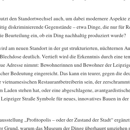
zt den Standortwechsel auch, um dabei modernere Aspekte zu 
eitig diskriminierende Gegenstände – etwa Dinge, die nur für 
 die Beurteilung ein, ob ein Ding nachhaltig produziert wurde?
 wird am neuen Standort in der gut strukturierten, nüchternen A
echdose deutlich. Vertieft wird die Erkenntnis durch eine te
neue Adresse nimmt: Bewohnerinnen und Bewohner der Leipzige
cher Bedeutung eingereicht. Das kann ein teurer, gegen die d
er vietnamesischen Restaurantbetreiberin sein, der zerschrammt
m Laden stehen hat, oder eine abgeschlagene, avantgardistische
r Leipziger Straße Symbole für neues, innovatives Bauen in de
usstellung „Profitopolis – oder der Zustand der Stadt“ ergänz
er Grund, warum das Museum der Dinge überhaupt umziehen mu