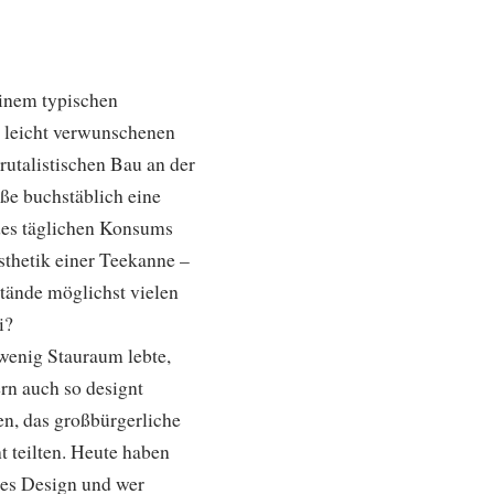
einem typischen
 leicht verwunschenen
rutalistischen Bau an der
ße buchstäblich eine
des täglichen Konsums
thetik einer Teekanne –
stände möglichst vielen
ei?
wenig Stauraum lebte,
ern auch so designt
en, das großbürgerliche
t teilten. Heute haben
utes Design und wer